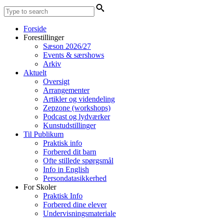
Forside
Forestillinger
Sæson 2026/27
Events & særshows
Arkiv
Aktuelt
Oversigt
Arrangementer
Artikler og videndeling
Zepzone (workshops)
Podcast og lydværker
Kunstudstillinger
Til Publikum
Praktisk info
Forbered dit barn
Ofte stillede spørgsmål
Info in English
Persondatasikkerhed
For Skoler
Praktisk Info
Forbered dine elever
Undervisningsmateriale