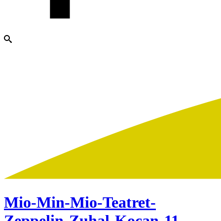
Mio-Min-Mio-Teatret-
Zeppelin-Zuhal-Kocan-11