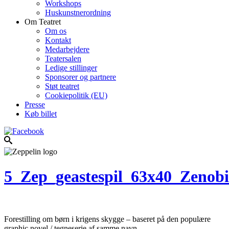
Workshops
Huskunstnerordning
Om Teatret
Om os
Kontakt
Medarbejdere
Teatersalen
Ledige stillinger
Sponsorer og partnere
Støt teatret
Cookiepolitik (EU)
Presse
Køb billet
5_Zep_geastespil_63x40_Zenob
Forestilling om børn i krigens skygge – baseret på den populære
graphic novel / tegneserie af samme navn.