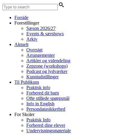
Forside
Forestillinger
Sæson 2026/27
Events & særshows
Arkiv
Aktuelt
Oversigt
Arrangementer
Artikler og videndeling
Zepzone (workshops)
Podcast og lydværker
Kunstudstillinger
Til Publikum
Praktisk info
Forbered dit barn
Ofte stillede spørgsmål
Info in English
Persondatasikkerhed
For Skoler
Praktisk Info
Forbered dine elever
Undervisningsmateriale