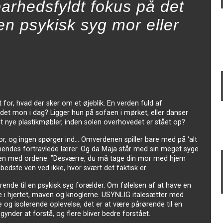
barhedsfyldt fokus på det
en psykisk syg mor eller
 for, hvad der sker om et øjeblik. En verden fuld af
det mon i dag? Ligger hun på sofaen i mørket, eller danser
 nye plastikmøbler, inden solen overhovedet er stået op?
or, og ingen spørger ind… Omverdenen spiller bare med på ‘alt
r hendes fortravlede lærer. Og da Maja står med sin meget syge
iatrien med ordene: ”Desværre, du må tage din mor med hjem
 bedste ven ved ikke, hvor svært det faktisk er…
nde til en psykisk syg forælder. Om følelsen af at have en
e i hjertet, maven og knoglerne. USYNLIG italesætter med
isolerende oplevelse, det er at være pårørende til en
gynder at forstå, og flere bliver bedre forstået.