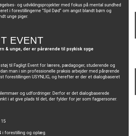
søgelses- og udviklingsprojekter med fokus på mental sundhed
teret i forestillingerne ”Spil Død” om angst blandt børn og
ndt unge piger.
GT EVENT
 & unge, der er pårørende til psykisk syge
d støj til Fagligt Event for lærere, pædagoger, studerende og
rdan man i sin professionelle praksis arbejder med pårørende
rst forestillingen USYNLIG, og herefter er der et dialogbaseret
lemmaer og udfordringer. Derfor er det dialogbaserede
 at give plads til det, der fylder for jer som fagpersoner.
 15
S
i forestilling og oplæg.