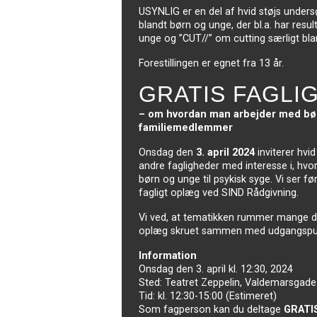
USYNLIG er en del af hvid støjs under
blandt børn og unge, der bl.a. har resul
unge og ”CUT//” om cutting særligt bla
Forestillingen er egnet fra 13 år.
GRATIS FAGLI
– om hvordan man arbejder med børn
familiemedlemmer
Onsdag den
3. april 2024
inviterer hvi
andre fagligheder med interesse i, hvo
børn og unge til psykisk syge. Vi ser fø
fagligt oplæg ved SIND Rådgivning.
Vi ved, at tematikken rummer mange di
oplæg skruet sammen med udgangspunkt i
Information
Onsdag den 3. april kl. 12:30, 2024
Sted: Teatret Zeppelin, Valdemarsgade
Tid: kl. 12:30-15:00 (Estimeret)
Som fagperson kan du deltage
GRATI