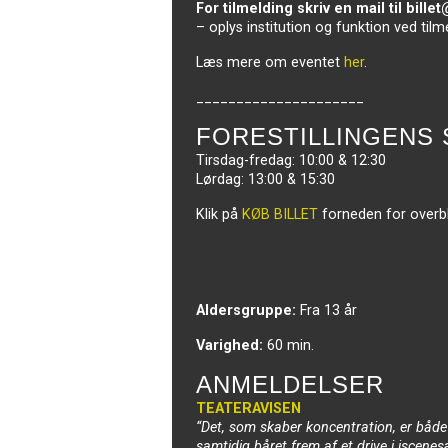
For tilmelding skriv en mail til bill
– oplys institution og funktion ved tilm
Læs mere om eventet
her
.
_____________________
FORESTILLINGENS 
Tirsdag-fredag: 10:00 & 12:30
Lørdag: 13:00 & 15:30
Klik på
KØB BILLET
forneden for overblik
Aldersgruppe:
Fra 13 år
Varighed:
60 min.
ANMELDELSER
TEATERAVISEN
“Det, som skaber koncentration, er båd
samtidig båret frem af et drive i iscene