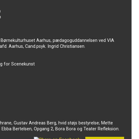
h
n
, Børnekulturhuset Aarhus, pædagoguddannelsen ved VIA
lafd. Aarhus, Cand.psyk. Ingrid Christiansen.
lg for Scenekunst
Thrane, Gustav Andreas Berg, hvid støjs bestyrelse; Mette
Ebba Bertelsen, Opgang 2, Bora Bora og Teater Refleksion.