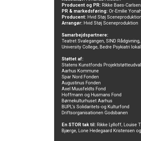
Producent og PR:
Rikke Baes-Carlsen
PR & markedsføring:
Or-Emilie Yona
Producent:
Hvid Støj Sceneproduktio
Arrangør:
Hvid Støj Sceneproduktion
Samarbejdspartnere:
Teatret Svalegangen, SIND Rådgivning
University College, Bedre Psykiatri loka
Støttet af:
Statens Kunstfonds Projektstøtteudva
Aarhus Kommune
Spar Nord Fonden
Augustinus Fonden
Axel Muusfeldts Fond
Hoffmann og Husmans Fond
Børnekulturhuset Aarhus
BUPL’s Solidaritets-og Kulturfond
Driftsorganisationen Godsbanen
En STOR tak til:
Rikke Lylloff, Louise 
Bjærge, Lone Hedegaard Kristensen og 