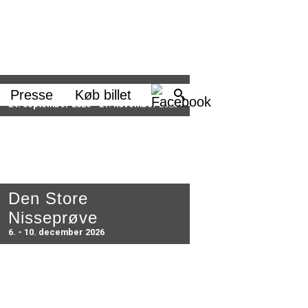
Brødrene Løvehjerte
Presse
Køb billet
24. september 2026 - 21. november 2026
Den Store
Nisseprøve
6. - 10. december 2026