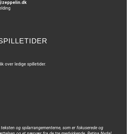
et@zeppelin.dk
elding
SPILLETIDER
 over ledige spilletider.
e teksten og spilarrangementerne, som er fokuserede og
sættelsen og et nærvær fra de tre medvirkende. Betina Nydal,