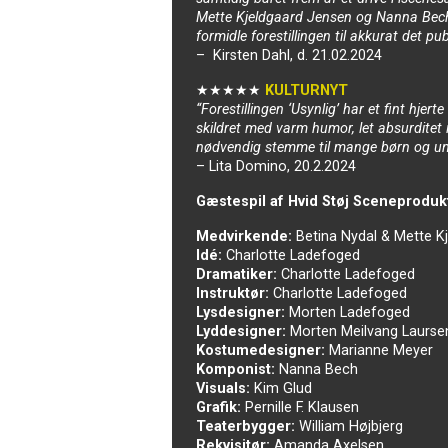
Mette Kjeldgaard Jensen og Nanna Bech 
formidle forestillingen til akkurat det pu
– Kirsten Dahl, d. 21.02.2024
★★★★★
KULTURNYT
“Forestillingen ‘Usynlig’ har et fint hjer
skildret med varm humor, let absurditet i
nødvendig stemme til mange børn og un
– Lita Domino, 20.2.2024
Gæstespil af Hvid Støj Sceneproduk
Medvirkende:
Betina Nydal & Mette K
Idé:
Charlotte Ladefoged
Dramatiker:
Charlotte Ladefoged
Instruktør:
Charlotte Ladefoged
Lysdesigner:
Morten Ladefoged
Lyddesigner:
Morten Meilvang Laurse
Kostumedesigner:
Marianne Meyer
Komponist:
Nanna Bech
Visuals:
Kim Glud
Grafik:
Pernille F. Klausen
Teaterbygger:
William Højbjerg
Rekvisitør:
Amanda Axelsen