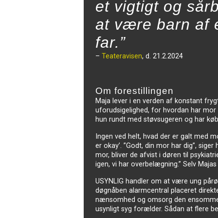
et vigtigt og sår
at være barn af 
far.”
–
Teateravisen
, d. 21.2.2024
Om forestillingen
Maja lever i en verden af konstant frygt
uforudsigelighed, for hvordan har mor 
hun rundt med støvsugeren og har købt
Ingen ved helt, hvad der er galt med m
er okay’. ”Godt, din mor har dig”, sige
mor, bliver de afvist i døren til psyk
igen, vi har overbelægning.” Selv Majas
USYNLIG handler om at være ung pårøre
døgnåben alarmcentral placeret direkt
nænsomhed og omsorg den ensomme og 
usynligt syg forælder. Sådan at flere be