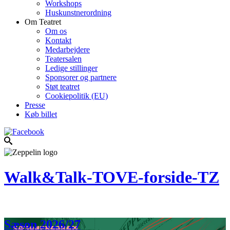
Workshops
Huskunstnerordning
Om Teatret
Om os
Kontakt
Medarbejdere
Teatersalen
Ledige stillinger
Sponsorer og partnere
Støt teatret
Cookiepolitik (EU)
Presse
Køb billet
Walk&Talk-TOVE-forside-TZ
Sæson 2026/27