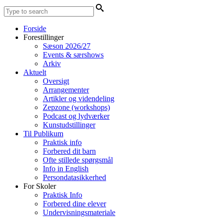
Forside
Forestillinger
Sæson 2026/27
Events & særshows
Arkiv
Aktuelt
Oversigt
Arrangementer
Artikler og videndeling
Zepzone (workshops)
Podcast og lydværker
Kunstudstillinger
Til Publikum
Praktisk info
Forbered dit barn
Ofte stillede spørgsmål
Info in English
Persondatasikkerhed
For Skoler
Praktisk Info
Forbered dine elever
Undervisningsmateriale