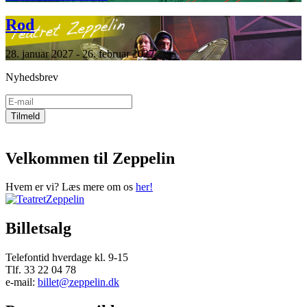
Rod
28. januar 2027 - 26. februar 2027
Nyhedsbrev
Velkommen til Zeppelin
Hvem er vi? Læs mere om os
her!
Billetsalg
Telefontid hverdage kl. 9-15
Tlf. 33 22 04 78
e-mail:
billet@zeppelin.dk