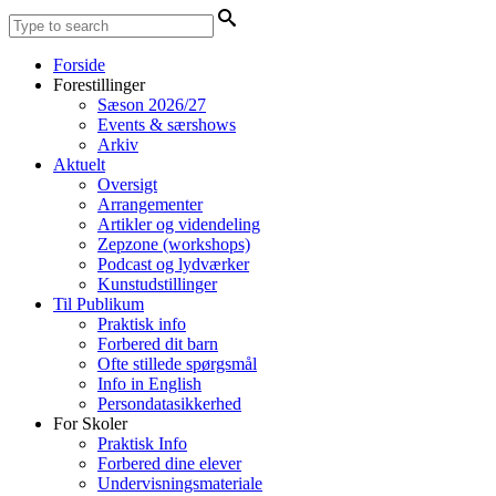
Forside
Forestillinger
Sæson 2026/27
Events & særshows
Arkiv
Aktuelt
Oversigt
Arrangementer
Artikler og videndeling
Zepzone (workshops)
Podcast og lydværker
Kunstudstillinger
Til Publikum
Praktisk info
Forbered dit barn
Ofte stillede spørgsmål
Info in English
Persondatasikkerhed
For Skoler
Praktisk Info
Forbered dine elever
Undervisningsmateriale