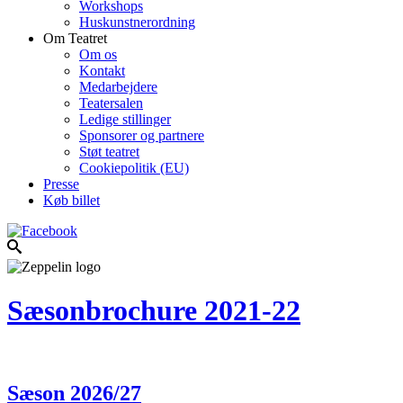
Workshops
Huskunstnerordning
Om Teatret
Om os
Kontakt
Medarbejdere
Teatersalen
Ledige stillinger
Sponsorer og partnere
Støt teatret
Cookiepolitik (EU)
Presse
Køb billet
Sæsonbrochure 2021-22
Sæson 2026/27