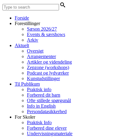
Forside
Forestillinger
Sæson 2026/27
Events & særshows
Arkiv
Aktuelt
Oversigt
Arrangementer
Artikler og videndeling
Zepzone (workshops)
Podcast og lydværker
Kunstudstillinger
Til Publikum
Praktisk info
Forbered dit barn
Ofte stillede spørgsmål
Info in English
Persondatasikkerhed
For Skoler
Praktisk Info
Forbered dine elever
Undervisningsmateriale