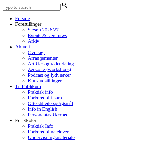
Forside
Forestillinger
Sæson 2026/27
Events & særshows
Arkiv
Aktuelt
Oversigt
Arrangementer
Artikler og videndeling
Zepzone (workshops)
Podcast og lydværker
Kunstudstillinger
Til Publikum
Praktisk info
Forbered dit barn
Ofte stillede spørgsmål
Info in English
Persondatasikkerhed
For Skoler
Praktisk Info
Forbered dine elever
Undervisningsmateriale