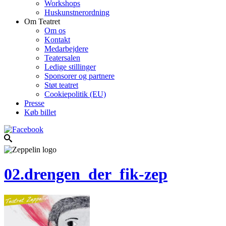
Workshops
Huskunstnerordning
Om Teatret
Om os
Kontakt
Medarbejdere
Teatersalen
Ledige stillinger
Sponsorer og partnere
Støt teatret
Cookiepolitik (EU)
Presse
Køb billet
02.drengen_der_fik-zep