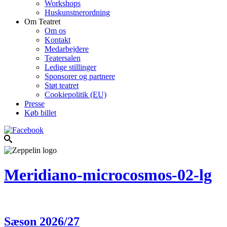
Workshops
Huskunstnerordning
Om Teatret
Om os
Kontakt
Medarbejdere
Teatersalen
Ledige stillinger
Sponsorer og partnere
Støt teatret
Cookiepolitik (EU)
Presse
Køb billet
Meridiano-microcosmos-02-lg
Sæson 2026/27