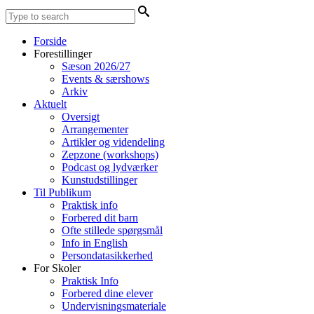
Forside
Forestillinger
Sæson 2026/27
Events & særshows
Arkiv
Aktuelt
Oversigt
Arrangementer
Artikler og videndeling
Zepzone (workshops)
Podcast og lydværker
Kunstudstillinger
Til Publikum
Praktisk info
Forbered dit barn
Ofte stillede spørgsmål
Info in English
Persondatasikkerhed
For Skoler
Praktisk Info
Forbered dine elever
Undervisningsmateriale