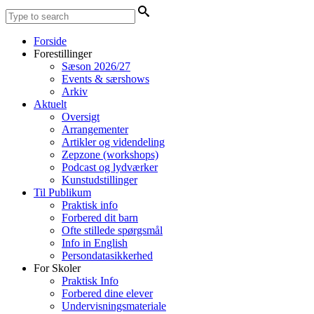
Forside
Forestillinger
Sæson 2026/27
Events & særshows
Arkiv
Aktuelt
Oversigt
Arrangementer
Artikler og videndeling
Zepzone (workshops)
Podcast og lydværker
Kunstudstillinger
Til Publikum
Praktisk info
Forbered dit barn
Ofte stillede spørgsmål
Info in English
Persondatasikkerhed
For Skoler
Praktisk Info
Forbered dine elever
Undervisningsmateriale