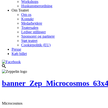
Workshops
Huskunstnerordning
Om Teatret
Om os
Kontakt
Medarbejdere
Teatersalen
Ledige stillinger
Sponsorer og partnere
Støt teatret
Cookiepolitik (EU)
Presse
Køb billet
banner_Zep_Microcosmos_63x
Microcosmos