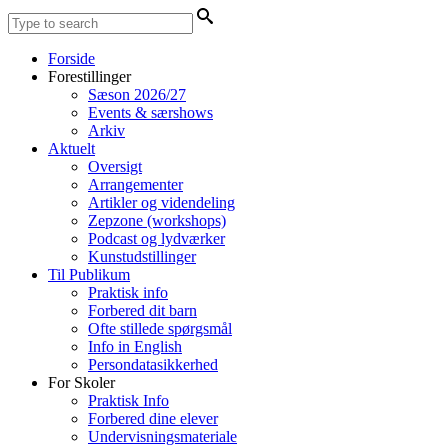
Forside
Forestillinger
Sæson 2026/27
Events & særshows
Arkiv
Aktuelt
Oversigt
Arrangementer
Artikler og videndeling
Zepzone (workshops)
Podcast og lydværker
Kunstudstillinger
Til Publikum
Praktisk info
Forbered dit barn
Ofte stillede spørgsmål
Info in English
Persondatasikkerhed
For Skoler
Praktisk Info
Forbered dine elever
Undervisningsmateriale