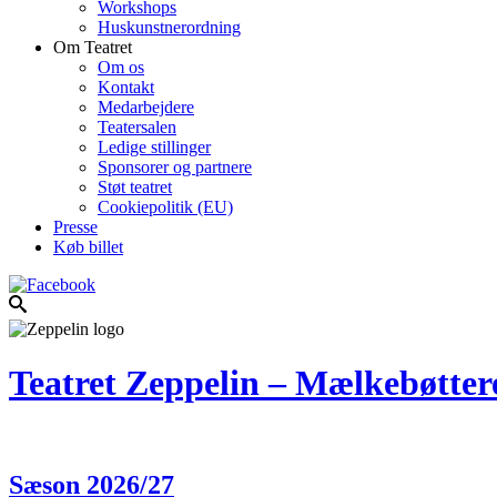
Workshops
Huskunstnerordning
Om Teatret
Om os
Kontakt
Medarbejdere
Teatersalen
Ledige stillinger
Sponsorer og partnere
Støt teatret
Cookiepolitik (EU)
Presse
Køb billet
Teatret Zeppelin – Mælkebøtter
Sæson 2026/27