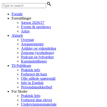
Forside
Forestillinger
Sæson 2026/27
Events & særshows
Arkiv
Aktuelt
Oversigt
Arrangementer
Artikler og videndeling
Zepzone (workshops)
Podcast og lydværker
Kunstudstillinger
Til Publikum
Praktisk info
Forbered dit barn
Ofte stillede spørgsmål
Info in English
Persondatasikkerhed
For Skoler
Praktisk Info
Forbered dine elever
Undervisningsmateriale