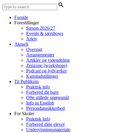
Forside
Forestillinger
Sæson 2026/27
Events & særshows
Arkiv
Aktuelt
Oversigt
Arrangementer
Artikler og videndeling
Zepzone (workshops)
Podcast og lydværker
Kunstudstillinger
Til Publikum
Praktisk info
Forbered dit barn
Ofte stillede spørgsmål
Info in English
Persondatasikkerhed
For Skoler
Praktisk Info
Forbered dine elever
Undervisningsmateriale