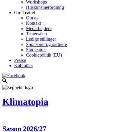
Workshops
Huskunstnerordning
Om Teatret
Om os
Kontakt
Medarbejdere
Teatersalen
Ledige stillinger
Sponsorer og partnere
Støt teatret
Cookiepolitik (EU)
Presse
Køb billet
Klimatopia
Sæson 2026/27