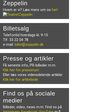
Zeppelin
Hvem er vi? Læs mere om os
her!
Billetsalg
Telefontid hverdage kl. 9-15
Tlf. 33 22 04 78
e-mail:
billet@zeppelin.dk
Presse og artikler
Få seneste info, PR-billeder m.m.
Klik her for presserum
Eller læs vores vidensdelende artikler
Klik her for artikelside
Find os på sociale
medier
Billeder, video, news m.m. Find os på
Instagram
,
Facebook
,
YouTube
m.fl.