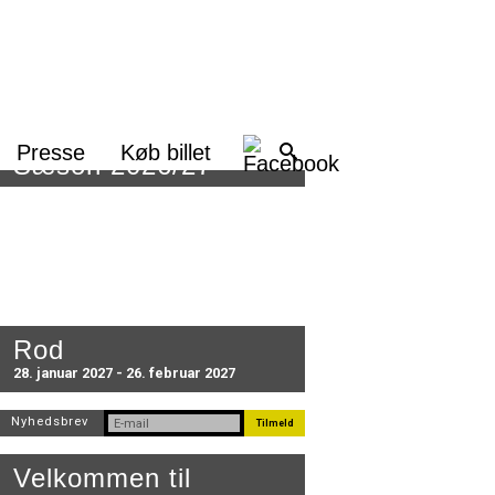
Presse
Køb billet
Sæson 2026/27
Rod
28. januar 2027 - 26. februar 2027
Nyhedsbrev
Velkommen til