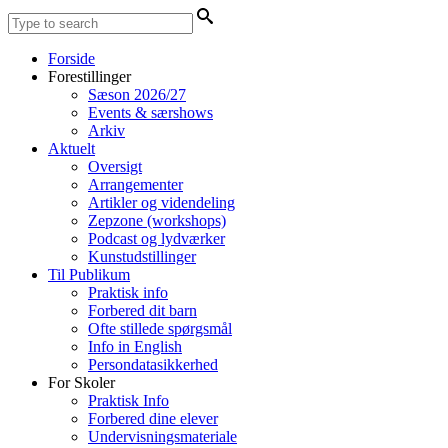
Forside
Forestillinger
Sæson 2026/27
Events & særshows
Arkiv
Aktuelt
Oversigt
Arrangementer
Artikler og videndeling
Zepzone (workshops)
Podcast og lydværker
Kunstudstillinger
Til Publikum
Praktisk info
Forbered dit barn
Ofte stillede spørgsmål
Info in English
Persondatasikkerhed
For Skoler
Praktisk Info
Forbered dine elever
Undervisningsmateriale