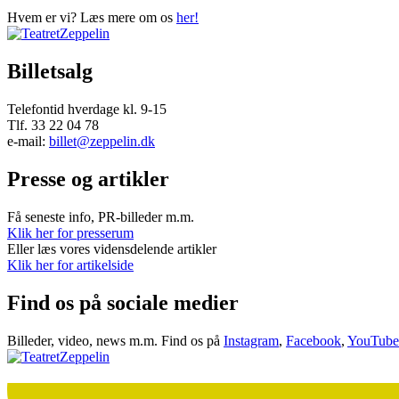
Hvem er vi? Læs mere om os
her!
Billetsalg
Telefontid hverdage kl. 9-15
Tlf. 33 22 04 78
e-mail:
billet@zeppelin.dk
Presse og artikler
Få seneste info, PR-billeder m.m.
Klik her for presserum
Eller læs vores vidensdelende artikler
Klik her for artikelside
Find os på sociale medier
Billeder, video, news m.m. Find os på
Instagram
,
Facebook
,
YouTube