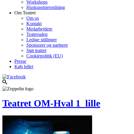
Workshops
Huskunstnerordning
Om Teatret
Om os
Kontakt
Medarbejdere
Teatersalen
Ledige stillinger
Sponsorer og partnere
Støt teatret
Cookiepolitik (EU)
Presse
Køb billet
Teatret OM-Hval 1_lille