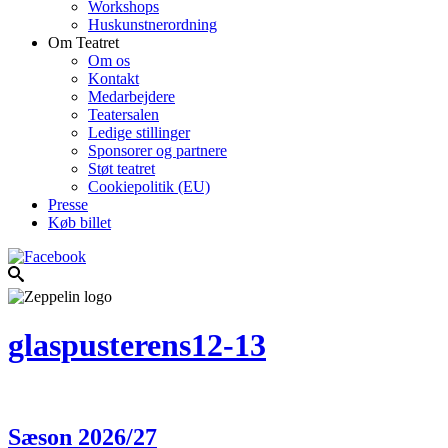
Workshops
Huskunstnerordning
Om Teatret
Om os
Kontakt
Medarbejdere
Teatersalen
Ledige stillinger
Sponsorer og partnere
Støt teatret
Cookiepolitik (EU)
Presse
Køb billet
glaspusterens12-13
Sæson 2026/27