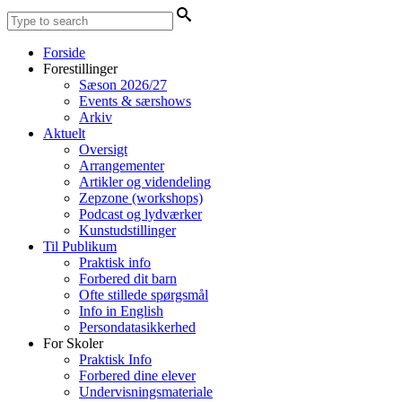
Forside
Forestillinger
Sæson 2026/27
Events & særshows
Arkiv
Aktuelt
Oversigt
Arrangementer
Artikler og videndeling
Zepzone (workshops)
Podcast og lydværker
Kunstudstillinger
Til Publikum
Praktisk info
Forbered dit barn
Ofte stillede spørgsmål
Info in English
Persondatasikkerhed
For Skoler
Praktisk Info
Forbered dine elever
Undervisningsmateriale