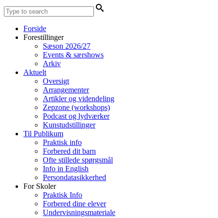
Forside
Forestillinger
Sæson 2026/27
Events & særshows
Arkiv
Aktuelt
Oversigt
Arrangementer
Artikler og videndeling
Zepzone (workshops)
Podcast og lydværker
Kunstudstillinger
Til Publikum
Praktisk info
Forbered dit barn
Ofte stillede spørgsmål
Info in English
Persondatasikkerhed
For Skoler
Praktisk Info
Forbered dine elever
Undervisningsmateriale