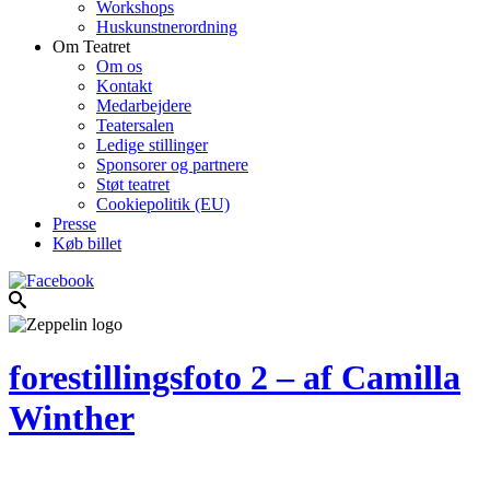
Workshops
Huskunstnerordning
Om Teatret
Om os
Kontakt
Medarbejdere
Teatersalen
Ledige stillinger
Sponsorer og partnere
Støt teatret
Cookiepolitik (EU)
Presse
Køb billet
forestillingsfoto 2 – af Camilla
Winther