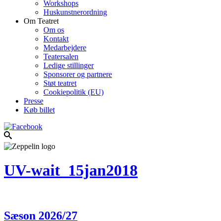
Workshops
Huskunstnerordning
Om Teatret
Om os
Kontakt
Medarbejdere
Teatersalen
Ledige stillinger
Sponsorer og partnere
Støt teatret
Cookiepolitik (EU)
Presse
Køb billet
UV-wait_15jan2018
Sæson 2026/27