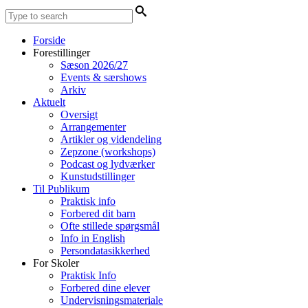
Forside
Forestillinger
Sæson 2026/27
Events & særshows
Arkiv
Aktuelt
Oversigt
Arrangementer
Artikler og videndeling
Zepzone (workshops)
Podcast og lydværker
Kunstudstillinger
Til Publikum
Praktisk info
Forbered dit barn
Ofte stillede spørgsmål
Info in English
Persondatasikkerhed
For Skoler
Praktisk Info
Forbered dine elever
Undervisningsmateriale