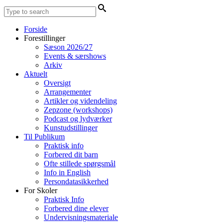
Forside
Forestillinger
Sæson 2026/27
Events & særshows
Arkiv
Aktuelt
Oversigt
Arrangementer
Artikler og videndeling
Zepzone (workshops)
Podcast og lydværker
Kunstudstillinger
Til Publikum
Praktisk info
Forbered dit barn
Ofte stillede spørgsmål
Info in English
Persondatasikkerhed
For Skoler
Praktisk Info
Forbered dine elever
Undervisningsmateriale