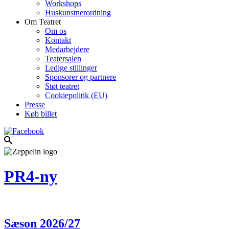
Workshops
Huskunstnerordning
Om Teatret
Om os
Kontakt
Medarbejdere
Teatersalen
Ledige stillinger
Sponsorer og partnere
Støt teatret
Cookiepolitik (EU)
Presse
Køb billet
PR4-ny
Sæson 2026/27