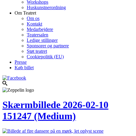
Workshops
Huskunstnerordning
Om Teatret
Om os
Kontakt
Medarbejdere
Teatersalen
Ledige stillinger
Sponsorer og partnere
Støt teatret
Cookiepolitik (EU)
Presse
Køb billet
Skærmbillede 2026-02-10
151247 (Medium)