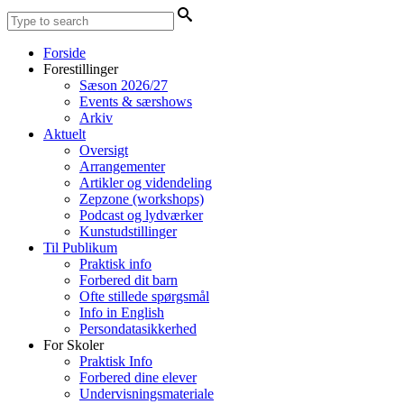
Forside
Forestillinger
Sæson 2026/27
Events & særshows
Arkiv
Aktuelt
Oversigt
Arrangementer
Artikler og videndeling
Zepzone (workshops)
Podcast og lydværker
Kunstudstillinger
Til Publikum
Praktisk info
Forbered dit barn
Ofte stillede spørgsmål
Info in English
Persondatasikkerhed
For Skoler
Praktisk Info
Forbered dine elever
Undervisningsmateriale