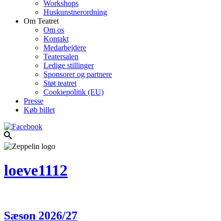
Workshops
Huskunstnerordning
Om Teatret
Om os
Kontakt
Medarbejdere
Teatersalen
Ledige stillinger
Sponsorer og partnere
Støt teatret
Cookiepolitik (EU)
Presse
Køb billet
loeve1112
Sæson 2026/27