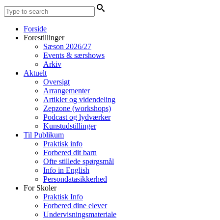
Forside
Forestillinger
Sæson 2026/27
Events & særshows
Arkiv
Aktuelt
Oversigt
Arrangementer
Artikler og videndeling
Zepzone (workshops)
Podcast og lydværker
Kunstudstillinger
Til Publikum
Praktisk info
Forbered dit barn
Ofte stillede spørgsmål
Info in English
Persondatasikkerhed
For Skoler
Praktisk Info
Forbered dine elever
Undervisningsmateriale