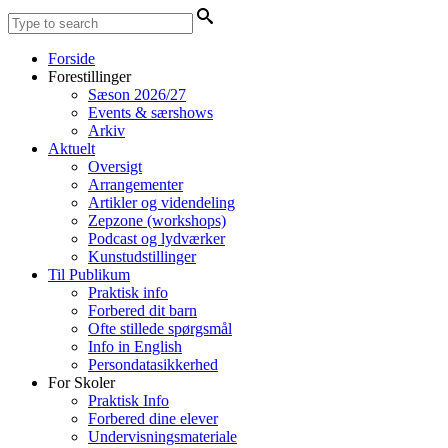
Forside
Forestillinger
Sæson 2026/27
Events & særshows
Arkiv
Aktuelt
Oversigt
Arrangementer
Artikler og videndeling
Zepzone (workshops)
Podcast og lydværker
Kunstudstillinger
Til Publikum
Praktisk info
Forbered dit barn
Ofte stillede spørgsmål
Info in English
Persondatasikkerhed
For Skoler
Praktisk Info
Forbered dine elever
Undervisningsmateriale