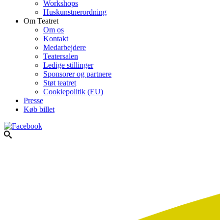
Workshops
Huskunstnerordning
Om Teatret
Om os
Kontakt
Medarbejdere
Teatersalen
Ledige stillinger
Sponsorer og partnere
Støt teatret
Cookiepolitik (EU)
Presse
Køb billet