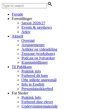
Forside
Forestillinger
Sæson 2026/27
Events & særshows
Arkiv
Aktuelt
Oversigt
Arrangementer
Artikler og videndeling
Zepzone (workshops)
Podcast og lydværker
Kunstudstillinger
Til Publikum
Praktisk info
Forbered dit barn
Ofte stillede spørgsmål
Info in English
Persondatasikkerhed
For Skoler
Praktisk Info
Forbered dine elever
Undervisningsmateriale