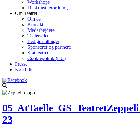
Workshops
Huskunstnerordning
Om Teatret
Om os
Kontakt
Medarbejdere
Teatersalen
Ledige stillinger
Sponsorer og partnere
Støt teatret
Cookiepolitik (EU)
Presse
Køb billet
05_AtTaelle_GS_TeatretZeppeli
23