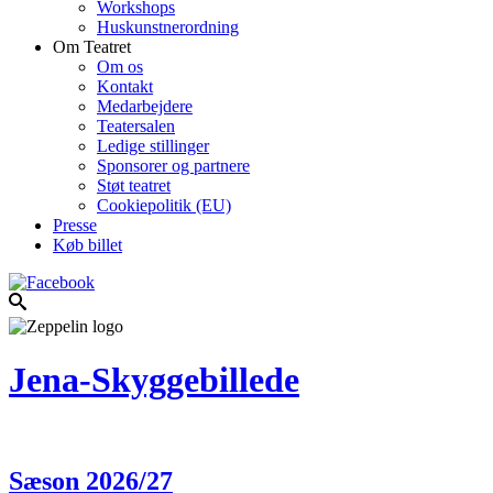
Workshops
Huskunstnerordning
Om Teatret
Om os
Kontakt
Medarbejdere
Teatersalen
Ledige stillinger
Sponsorer og partnere
Støt teatret
Cookiepolitik (EU)
Presse
Køb billet
Jena-Skyggebillede
Sæson 2026/27