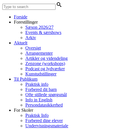
Forside
Forestillinger
Sæson 2026/27
Events & særshows
Arkiv
Aktuelt
Oversigt
Arrangementer
Artikler og videndeling
Zepzone (workshops)
Podcast og lydværker
Kunstudstillinger
Til Publikum
Praktisk info
Forbered dit barn
Ofte stillede spørgsmål
Info in English
Persondatasikkerhed
For Skoler
Praktisk Info
Forbered dine elever
Undervisningsmateriale