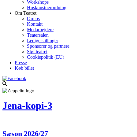
Workshops
Huskunstnerordning
Om Teatret
Om os
Kontakt
Medarbejdere
Teatersalen
Ledige stillinger
Sponsorer og partnere
Støt teatret
Cookiepolitik (EU)
Presse
Køb billet
Jena-kopi-3
Sæson 2026/27