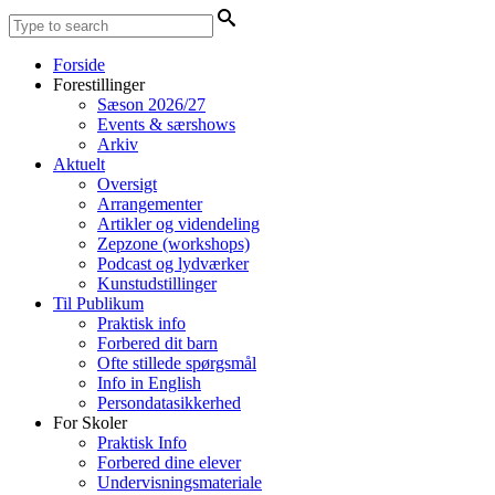
Forside
Forestillinger
Sæson 2026/27
Events & særshows
Arkiv
Aktuelt
Oversigt
Arrangementer
Artikler og videndeling
Zepzone (workshops)
Podcast og lydværker
Kunstudstillinger
Til Publikum
Praktisk info
Forbered dit barn
Ofte stillede spørgsmål
Info in English
Persondatasikkerhed
For Skoler
Praktisk Info
Forbered dine elever
Undervisningsmateriale