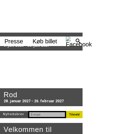
Sæson 2026/27
Presse
Køb billet
9. juni 2026 - 30. juni 2027
Rod
28. januar 2027 - 26. februar 2027
Nyhedsbrev
Velkommen til