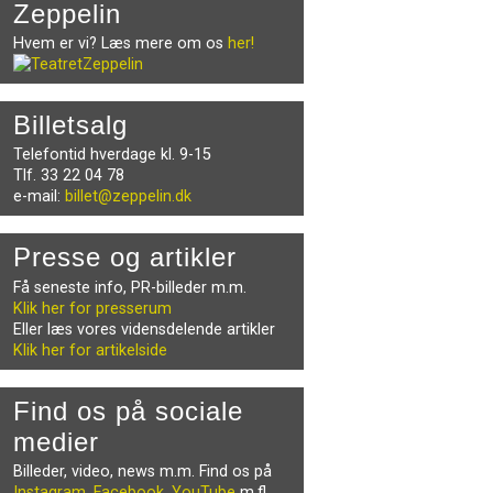
Zeppelin
Hvem er vi? Læs mere om os
her!
Billetsalg
Telefontid hverdage kl. 9-15
Tlf. 33 22 04 78
e-mail:
billet@zeppelin.dk
Presse og artikler
Få seneste info, PR-billeder m.m.
Klik her for presserum
Eller læs vores vidensdelende artikler
Klik her for artikelside
Find os på sociale
medier
Billeder, video, news m.m. Find os på
Instagram
,
Facebook
,
YouTube
m.fl.