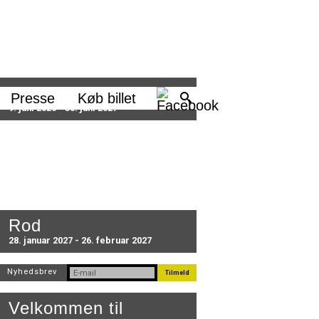
Sæson 2026/27
Presse
Køb billet
9. juni 2026 - 30. juni 2027
Rod
28. januar 2027 - 26. februar 2027
Nyhedsbrev
Velkommen til