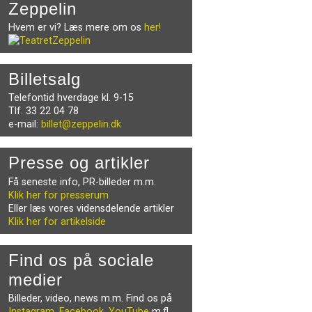
Zeppelin
Hvem er vi? Læs mere om os
her!
Billetsalg
Telefontid hverdage kl. 9-15
Tlf. 33 22 04 78
e-mail:
billet@zeppelin.dk
Presse og artikler
Få seneste info, PR-billeder m.m.
Klik her for presserum
Eller læs vores vidensdelende artikler
Klik her for artikelside
Find os på sociale
medier
Billeder, video, news m.m. Find os på
Instagram
,
Facebook
,
YouTube
m.fl.