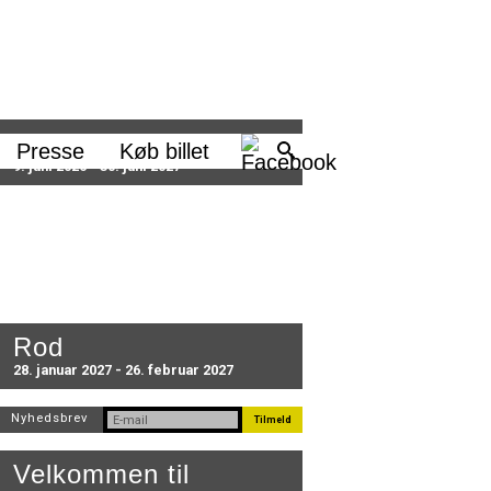
Sæson 2026/27
Presse
Køb billet
9. juni 2026 - 30. juni 2027
Rod
28. januar 2027 - 26. februar 2027
Nyhedsbrev
Velkommen til