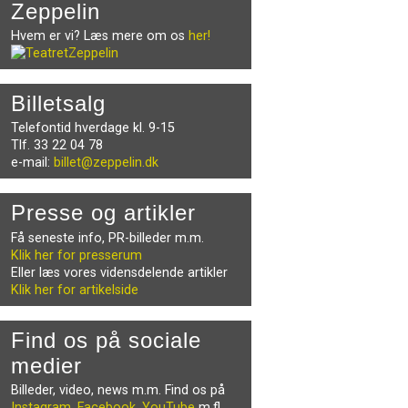
Zeppelin
Hvem er vi? Læs mere om os
her!
Billetsalg
Telefontid hverdage kl. 9-15
Tlf. 33 22 04 78
e-mail:
billet@zeppelin.dk
Presse og artikler
Få seneste info, PR-billeder m.m.
Klik her for presserum
Eller læs vores vidensdelende artikler
Klik her for artikelside
Find os på sociale
medier
Billeder, video, news m.m. Find os på
Instagram
,
Facebook
,
YouTube
m.fl.