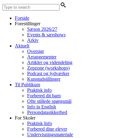
Forside
Forestillinger
Sæson 2026/27
Events & særshows
Arkiv
Aktuelt
Oversigt
Arrangementer
Artikler og videndeling
Zepzone (workshops)
Podcast og lydværker
Kunstudstillinger
Til Publikum
Praktisk info
Forbered dit barn
Ofte stillede spørgsmål
Info in English
Persondatasikkerhed
For Skoler
Praktisk Info
Forbered dine elever
Undervisningsmateriale