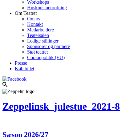
Workshops
Huskunstnerordning
Om Teatret
Om os
Kontakt
Medarbejdere
Teatersalen
Ledige stillinger
Sponsorer og partnere
Støt teatret
Cookiepolitik (EU)
Presse
Køb billet
Zeppelinsk_julestue_2021-8
Sæson 2026/27