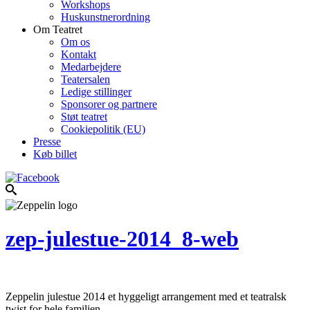
Workshops
Huskunstnerordning
Om Teatret
Om os
Kontakt
Medarbejdere
Teatersalen
Ledige stillinger
Sponsorer og partnere
Støt teatret
Cookiepolitik (EU)
Presse
Køb billet
zep-julestue-2014_8-web
Zeppelin julestue 2014 et hyggeligt arrangement med et teatralsk
twist for hele familien