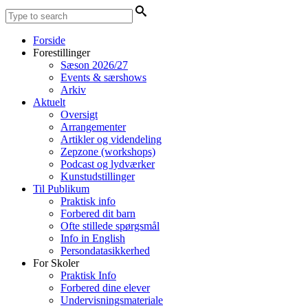
Forside
Forestillinger
Sæson 2026/27
Events & særshows
Arkiv
Aktuelt
Oversigt
Arrangementer
Artikler og videndeling
Zepzone (workshops)
Podcast og lydværker
Kunstudstillinger
Til Publikum
Praktisk info
Forbered dit barn
Ofte stillede spørgsmål
Info in English
Persondatasikkerhed
For Skoler
Praktisk Info
Forbered dine elever
Undervisningsmateriale