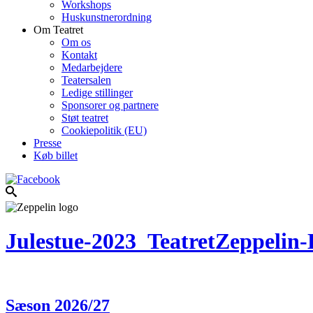
Workshops
Huskunstnerordning
Om Teatret
Om os
Kontakt
Medarbejdere
Teatersalen
Ledige stillinger
Sponsorer og partnere
Støt teatret
Cookiepolitik (EU)
Presse
Køb billet
Julestue-2023_TeatretZeppelin
Sæson 2026/27