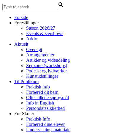
Forside
Forestillinger
Sæson 2026/27
Events & særshows
Arkiv
Aktuelt
Oversigt
Arrangementer
Artikler og videndeling
Zepzone (workshops)
Podcast og lydværker
Kunstudstillinger
Til Publikum
Praktisk info
Forbered dit barn
Ofte stillede spørgsmål
Info in English
Persondatasikkerhed
For Skoler
Praktisk Info
Forbered dine elever
Undervisningsmateriale