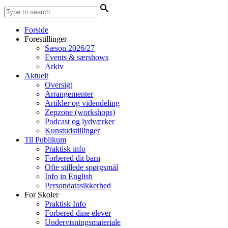
Forside
Forestillinger
Sæson 2026/27
Events & særshows
Arkiv
Aktuelt
Oversigt
Arrangementer
Artikler og videndeling
Zepzone (workshops)
Podcast og lydværker
Kunstudstillinger
Til Publikum
Praktisk info
Forbered dit barn
Ofte stillede spørgsmål
Info in English
Persondatasikkerhed
For Skoler
Praktisk Info
Forbered dine elever
Undervisningsmateriale