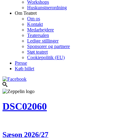
Workshops
Huskunstnerordning
Om Teatret
Om os
Kontakt
Medarbejdere
Teatersalen
Ledige stillinger
Sponsorer og partnere
Støt teatret
Cookiepolitik (EU)
Presse
Køb billet
DSC02060
Sæson 2026/27