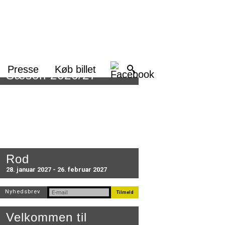
Presse
Køb billet
Sæson 2026/27
Rod
28. januar 2027 - 26. februar 2027
Nyhedsbrev
Velkommen til