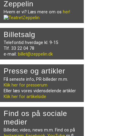
Zeppelin
Hvem er vi? Læs mere om os
her!
Billetsalg
Telefontid hverdage kl. 9-15
Tlf. 33 22 04 78
e-mail:
billet@zeppelin.dk
Presse og artikler
Få seneste info, PR-billeder m.m.
Klik her for presserum
Eller læs vores vidensdelende artikler
Klik her for artikelside
Find os på sociale
medier
Billeder, video, news m.m. Find os på
Instagram
,
Facebook
,
YouTube
m.fl.