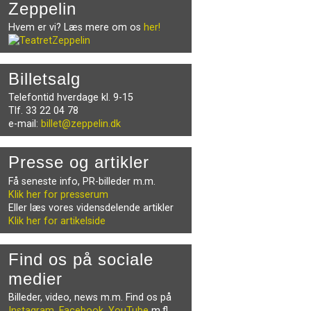
Zeppelin
Hvem er vi? Læs mere om os
her!
Billetsalg
Telefontid hverdage kl. 9-15
Tlf. 33 22 04 78
e-mail:
billet@zeppelin.dk
Presse og artikler
Få seneste info, PR-billeder m.m.
Klik her for presserum
Eller læs vores vidensdelende artikler
Klik her for artikelside
Find os på sociale
medier
Billeder, video, news m.m. Find os på
Instagram
,
Facebook
,
YouTube
m.fl.