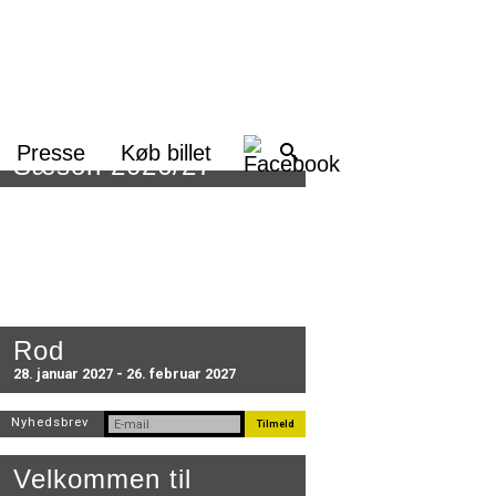
Presse
Køb billet
Sæson 2026/27
Rod
28. januar 2027 - 26. februar 2027
Nyhedsbrev
Velkommen til