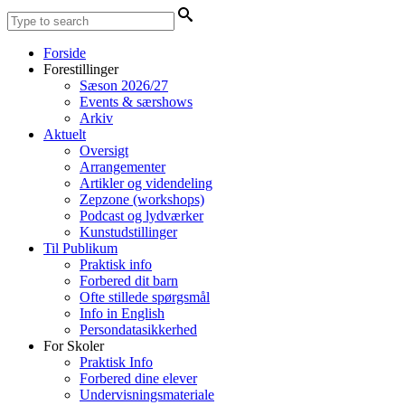
Forside
Forestillinger
Sæson 2026/27
Events & særshows
Arkiv
Aktuelt
Oversigt
Arrangementer
Artikler og videndeling
Zepzone (workshops)
Podcast og lydværker
Kunstudstillinger
Til Publikum
Praktisk info
Forbered dit barn
Ofte stillede spørgsmål
Info in English
Persondatasikkerhed
For Skoler
Praktisk Info
Forbered dine elever
Undervisningsmateriale