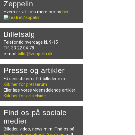
Zeppelin
Hvem er vi? Læs mere om os
her!
Billetsalg
Telefontid hverdage kl. 9-15
Tlf. 33 22 04 78
e-mail:
billet@zeppelin.dk
Presse og artikler
Få seneste info, PR-billeder m.m.
Klik her for presserum
Eller læs vores vidensdelende artikler
Klik her for artikelside
Find os på sociale
medier
Billeder, video, news m.m. Find os på
Instagram
,
Facebook
,
YouTube
m.fl.