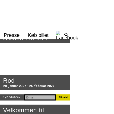
Presse
Køb billet
Sæson 2026/27
Rod
28. januar 2027 - 26. februar 2027
Nyhedsbrev
Velkommen til