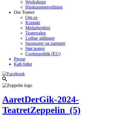
Workshops
Huskunstnerordning
Om Teatret
Om os
Kontakt
Medarbejdere
Teatersalen
Ledige stillinger
Sponsorer og partnere
Støt teatret
Cookiepolitik (EU)
Presse
Køb billet
AaretDerGik-2024-
TeatretZeppelin_(5)