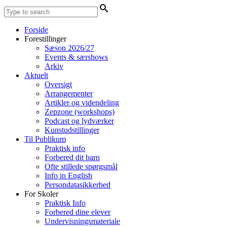
Forside
Forestillinger
Sæson 2026/27
Events & særshows
Arkiv
Aktuelt
Oversigt
Arrangementer
Artikler og videndeling
Zepzone (workshops)
Podcast og lydværker
Kunstudstillinger
Til Publikum
Praktisk info
Forbered dit barn
Ofte stillede spørgsmål
Info in English
Persondatasikkerhed
For Skoler
Praktisk Info
Forbered dine elever
Undervisningsmateriale