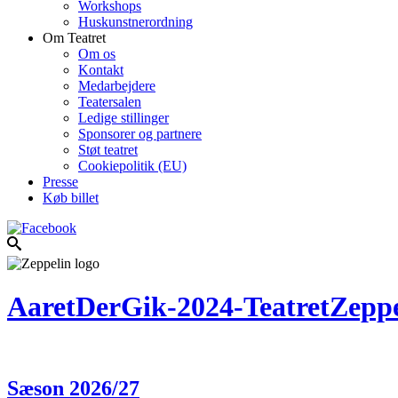
Workshops
Huskunstnerordning
Om Teatret
Om os
Kontakt
Medarbejdere
Teatersalen
Ledige stillinger
Sponsorer og partnere
Støt teatret
Cookiepolitik (EU)
Presse
Køb billet
AaretDerGik-2024-TeatretZeppe
Sæson 2026/27