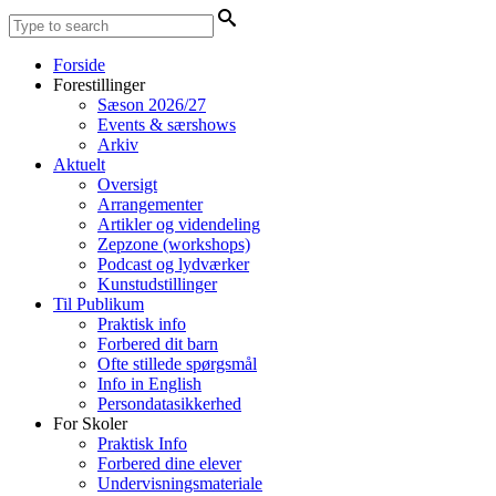
Forside
Forestillinger
Sæson 2026/27
Events & særshows
Arkiv
Aktuelt
Oversigt
Arrangementer
Artikler og videndeling
Zepzone (workshops)
Podcast og lydværker
Kunstudstillinger
Til Publikum
Praktisk info
Forbered dit barn
Ofte stillede spørgsmål
Info in English
Persondatasikkerhed
For Skoler
Praktisk Info
Forbered dine elever
Undervisningsmateriale