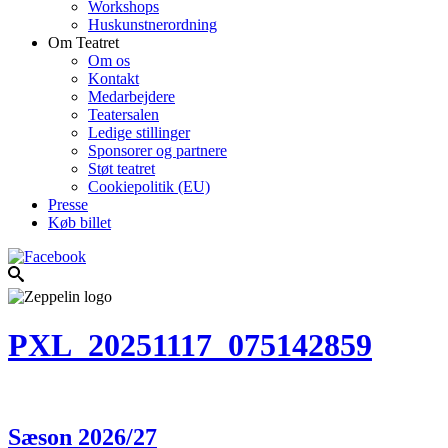
Workshops
Huskunstnerordning
Om Teatret
Om os
Kontakt
Medarbejdere
Teatersalen
Ledige stillinger
Sponsorer og partnere
Støt teatret
Cookiepolitik (EU)
Presse
Køb billet
PXL_20251117_075142859
Sæson 2026/27