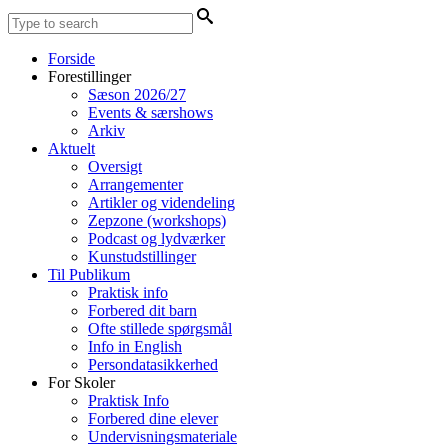
Forside
Forestillinger
Sæson 2026/27
Events & særshows
Arkiv
Aktuelt
Oversigt
Arrangementer
Artikler og videndeling
Zepzone (workshops)
Podcast og lydværker
Kunstudstillinger
Til Publikum
Praktisk info
Forbered dit barn
Ofte stillede spørgsmål
Info in English
Persondatasikkerhed
For Skoler
Praktisk Info
Forbered dine elever
Undervisningsmateriale