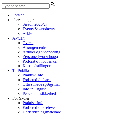
Forside
Forestillinger
Sæson 2026/27
Events & særshows
Arkiv
Aktuelt
Oversigt
Arrangementer
Artikler og videndeling
Zepzone (workshops)
Podcast og lydværker
Kunstudstillinger
Til Publikum
Praktisk info
Forbered dit barn
Ofte stillede spørgsmål
Info in English
Persondatasikkerhed
For Skoler
Praktisk Info
Forbered dine elever
Undervisningsmateriale