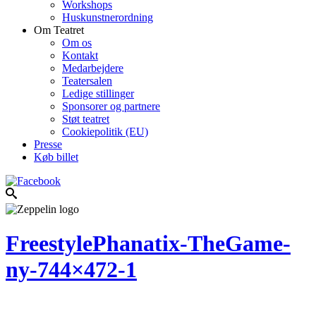
Workshops
Huskunstnerordning
Om Teatret
Om os
Kontakt
Medarbejdere
Teatersalen
Ledige stillinger
Sponsorer og partnere
Støt teatret
Cookiepolitik (EU)
Presse
Køb billet
FreestylePhanatix-TheGame-
ny-744×472-1