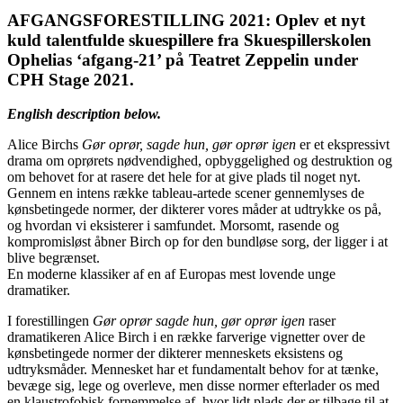
AFGANGSFORESTILLING 2021: Oplev et nyt
kuld talentfulde skuespillere fra Skuespillerskolen
Ophelias ‘afgang-21’ på Teatret Zeppelin under
CPH Stage 2021.
English description below.
Alice Birchs
Gør oprør, sagde hun, gør oprør igen
er et ekspressivt
drama om oprørets nødvendighed, opbyggelighed og destruktion og
om behovet for at rasere det hele for at give plads til noget nyt.
Gennem en intens række tableau-artede scener gennemlyses de
kønsbetingede normer, der dikterer vores måder at udtrykke os på,
og hvordan vi eksisterer i samfundet. Morsomt, rasende og
kompromisløst åbner Birch op for den bundløse sorg, der ligger i at
blive begrænset.
En moderne klassiker af en af Europas mest lovende unge
dramatiker.
I forestillingen
Gør oprør sagde hun, gør oprør
igen
raser
dramatikeren Alice Birch i en række farverige vignetter over de
kønsbetingede normer der dikterer menneskets eksistens og
udtryksmåder. Mennesket har et fundamentalt behov for at tænke,
bevæge sig, lege og overleve, men disse normer efterlader os med
en klaustrofobisk fornemmelse af, hvor lidt plads der er tilbage til at