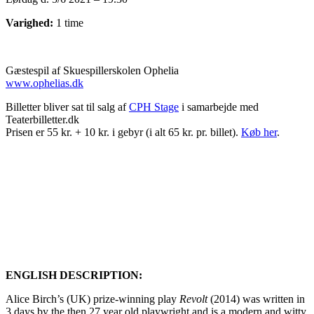
Varighed:
1 time
Gæstespil af Skuespillerskolen Ophelia
www.ophelias.dk
Billetter bliver sat til salg af
CPH Stage
i samarbejde med
Teaterbilletter.dk
Prisen er 55 kr. + 10 kr. i gebyr (i alt 65 kr. pr. billet).
Køb her
.
ENGLISH DESCRIPTION:
Alice Birch’s (UK) prize-winning play
Revolt
(2014) was written in
3 days by the then 27 year old playwright and is a modern and witty