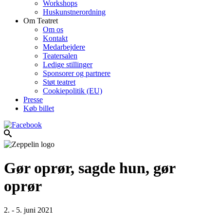
Workshops
Huskunstnerordning
Om Teatret
Om os
Kontakt
Medarbejdere
Teatersalen
Ledige stillinger
Sponsorer og partnere
Støt teatret
Cookiepolitik (EU)
Presse
Køb billet
Gør oprør, sagde hun, gør
oprør
2. - 5. juni 2021