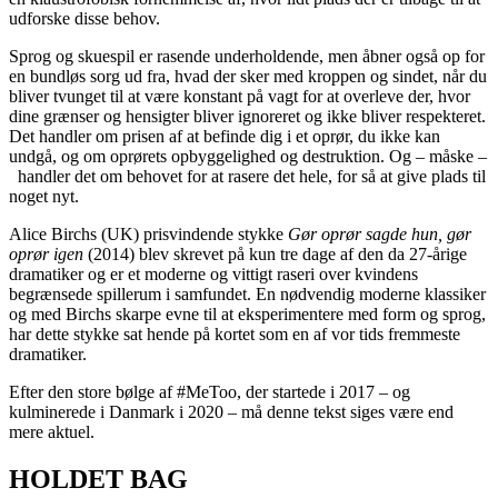
udforske disse behov.
Sprog og skuespil er rasende underholdende, men åbner også op for
en bundløs sorg ud fra, hvad der sker med kroppen og sindet, når du
bliver tvunget til at være konstant på vagt for at overleve der, hvor
dine grænser og hensigter bliver ignoreret og ikke bliver respekteret.
Det handler om prisen af at befinde dig i et oprør, du ikke kan
undgå, og om oprørets opbyggelighed og destruktion. Og – måske –
handler det om behovet for at rasere det hele, for så at give plads til
noget nyt.
Alice Birchs (UK) prisvindende stykke
Gør oprør sagde hun, gør
oprør igen
(2014) blev skrevet på kun tre dage af den da 27-årige
dramatiker og er et moderne og vittigt raseri over kvindens
begrænsede spillerum i samfundet. En nødvendig moderne klassiker
og med Birchs skarpe evne til at eksperimentere med form og sprog,
har dette stykke sat hende på kortet som en af vor tids fremmeste
dramatiker.
Efter den store bølge af #MeToo, der startede i 2017 – og
kulminerede i Danmark i 2020 – må denne tekst siges være end
mere aktuel.
HOLDET BAG