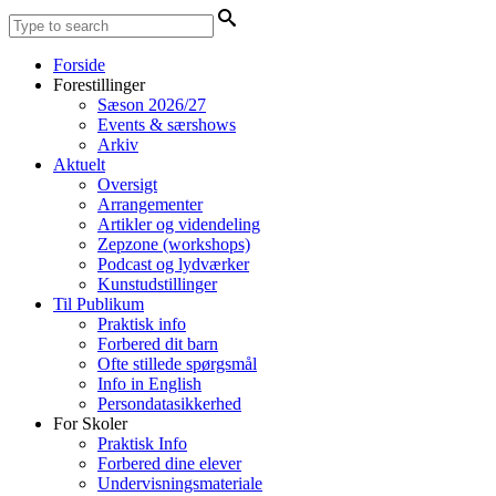
Forside
Forestillinger
Sæson 2026/27
Events & særshows
Arkiv
Aktuelt
Oversigt
Arrangementer
Artikler og videndeling
Zepzone (workshops)
Podcast og lydværker
Kunstudstillinger
Til Publikum
Praktisk info
Forbered dit barn
Ofte stillede spørgsmål
Info in English
Persondatasikkerhed
For Skoler
Praktisk Info
Forbered dine elever
Undervisningsmateriale