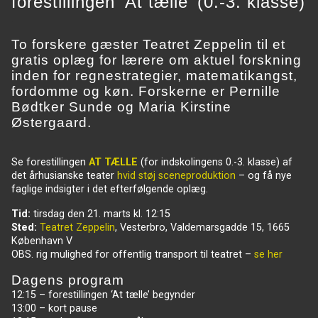
forestillingen ‘At tælle’ (0.-3. klasse)
.
To forskere gæster Teatret Zeppelin til et
gratis oplæg for lærere om aktuel forskning
inden for regnestrategier, matematikangst,
fordomme og køn. Forskerne er Pernille
Bødtker Sunde og Maria Kirstine
Østergaard.
.
Se forestillingen
AT TÆLLE
(for indskolingens 0.-3. klasse) af
det århusianske teater
hvid støj sceneproduktion
– og få nye
faglige indsigter i det efterfølgende oplæg.
Tid:
tirsdag den 21. marts kl. 12:15
Sted:
Teatret Zeppelin
, Vesterbro, Valdemarsgadde 15, 1665
København V
OBS. rig mulighed for offentlig transport til teatret –
se her
Dagens program
12:15 – forestillingen ‘At tælle’ begynder
13:00 – kort pause