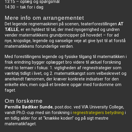
13:15 – oplæg og spørgsmål
14:30 – tak for i dag
Mere info om arrangementet
Det legende regnemaskineri på scenen, teaterforestillingen
AT
TÆLLE
, er en hyldest til tal, der med nysgerrighed og undren
vender matematikkens grundprincipper på hovedet – for ad
nye, kropslige, legende og sanselige veje at give lyst til at forstå
matematikkens forunderlige verden.
Med forestillingens legende og fysiske tilgang til matematikken i
frisk erindring bygger oplægget bro videre til aktuel forskning
med to temaer i fokus: 1. vigtigheden af regnestrategier som
værktøj tidligt i livet, og 2. matematikangst som velbeskrevet og
anerkendt fænomen, der kræver konkrete indsatser for den
enkelte elev, men også et bredere opgør med fordomme om
faget.
Om forskerne
Pernille Bødtker Sunde
, post.doc. ved VIA University College,
vandt Ph.D.-cup med sin forskning i
regnestrategiers betydning
i
en tidlig alder for at “knække koden” og på sigt mestre
matematikfaget.