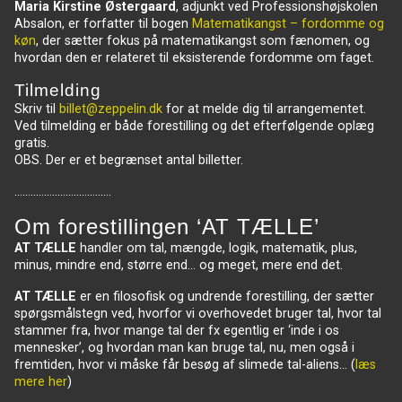
Maria Kirstine Østergaard
, adjunkt ved Professionshøjskolen
Absalon, er forfatter til bogen
Matematikangst – fordomme og
køn
, der sætter fokus på matematikangst som fænomen, og
hvordan den er relateret til eksisterende fordomme om faget.
Tilmelding
Skriv til
billet@zeppelin.dk
for at melde dig til arrangementet.
Ved tilmelding er både forestilling og det efterfølgende oplæg
gratis.
OBS. Der er et begrænset antal billetter.
………………………………
Om forestillingen ‘AT TÆLLE’
AT TÆLLE
handler om tal, mængde, logik, matematik, plus,
minus, mindre end, større end… og meget, mere end det.
AT TÆLLE
er en filosofisk og undrende forestilling, der sætter
spørgsmålstegn ved, hvorfor vi overhovedet bruger tal, hvor tal
stammer fra, hvor mange tal der fx egentlig er ‘inde i os
mennesker’, og hvordan man kan bruge tal, nu, men også i
fremtiden, hvor vi måske får besøg af slimede tal-aliens… (
læs
mere her
)