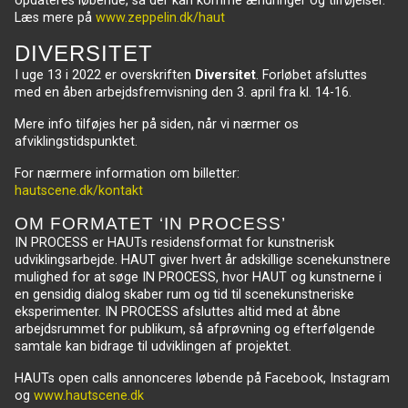
opdateres løbende, så der kan komme ændringer og tilføjelser.
Læs mere på
www.zeppelin.dk/haut
DIVERSITET
I uge 13 i 2022 er overskriften
Diversitet
. Forløbet afsluttes
med en åben arbejdsfremvisning den 3. april fra kl. 14-16.
Mere info tilføjes her på siden, når vi nærmer os
afviklingstidspunktet.
For nærmere information om billetter:
hautscene.dk/kontakt
OM FORMATET ‘IN PROCESS’
IN PROCESS er HAUTs residensformat for kunstnerisk
udviklingsarbejde. HAUT giver hvert år adskillige scenekunstnere
mulighed for at søge IN PROCESS, hvor HAUT og kunstnerne i
en gensidig dialog skaber rum og tid til scenekunstneriske
eksperimenter. IN PROCESS afsluttes altid med at åbne
arbejdsrummet for publikum, så afprøvning og efterfølgende
samtale kan bidrage til udviklingen af projektet.
HAUTs open calls annonceres løbende på Facebook, Instagram
og
www.hautscene.dk