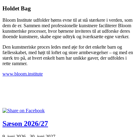
Holdet Bag
Bloom Institute udfolder børns evne til at stå stærkere i verden, som
dem de er. Sammen med professionelle kunstnere faciliterer Bloom
kunstneriske processer, hvor børnene inviteres til at udforske deres
iboende kunstnere, skabe egne udtryk og iværksætte egne værker.
Den kunstneriske proces ledes med øje for det enkelte barn og
fællesskabet, med højt til loftet og store armbevægelser – og med en
stærk tro på, at hvert enkelt barn har unikke gaver, der udfoldes i
rette rammer.
www.bloom.institute
Billede fra en tidligere camp et andet sted i byen.
I uge 42 foregår det på Teatret Zeppelin.
Sæson 2026/27
9. juni 2026 - 30. juni 2027