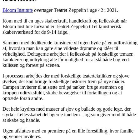
Bloom Institute
overtager Teatret Zeppelin i uge 42 i 2021.
Kom med til en uges skaberkraft, handlekraft og fællesskab når
Bloom Institute forvandler Teatret Zeppelin til et kunstnerisk
skaberværksted for de 9-14 årige.
Sammen med dedikerede kunstnere vil ugen byde på en udforskning
af, hvordan man kan gøre sine vildeste drømme og idéer til
virkelighed. Deltagerne arbejder i fællesskab på forskellige temaer,
karakterer og udtryk og alle får mulighed for at stå både bag ved
kulissen og forrest på scenen.
I processen arbejdes der med forskellige teaterteknikker og sjove
øvelser, der kan bringe forskellige historier frem på nye måder.
Campen inviterer til at sætte ord på tanker, bruge stemmen og
kroppen udtryksfuldt, skabe bevægelser til fortællingen og at
optræde foran andre.
Det hele krydres med masser af sjov og ballade og gode lege, der
styrker fællesskabet deltagerne imellem – og som giver mod til både
at skabe og handle.
Ugen afsluttes med en premiere på en lille forestilling, hvor familie
og venner inviteres.