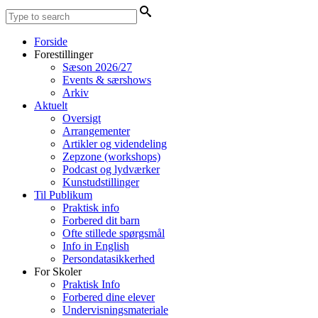
Forside
Forestillinger
Sæson 2026/27
Events & særshows
Arkiv
Aktuelt
Oversigt
Arrangementer
Artikler og videndeling
Zepzone (workshops)
Podcast og lydværker
Kunstudstillinger
Til Publikum
Praktisk info
Forbered dit barn
Ofte stillede spørgsmål
Info in English
Persondatasikkerhed
For Skoler
Praktisk Info
Forbered dine elever
Undervisningsmateriale