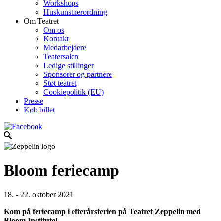
Workshops
Huskunstnerordning
Om Teatret
Om os
Kontakt
Medarbejdere
Teatersalen
Ledige stillinger
Sponsorer og partnere
Støt teatret
Cookiepolitik (EU)
Presse
Køb billet
Bloom feriecamp
18. - 22. oktober 2021
Kom på feriecamp i efterårsferien på Teatret Zeppelin med
Bloom Institute!