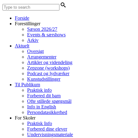
Forside
Forestillinger
Sæson 2026/27
Events & særshows
Arkiv
Aktuelt
Oversigt
Arrangementer
Artikler og videndeling
Zepzone (workshops)
Podcast og lydværker
Kunstudstillinger
Til Publikum
Praktisk info
Forbered dit barn
Ofte stillede spørgsmål
Info in English
Persondatasikkerhed
For Skoler
Praktisk Info
Forbered dine elever
Undervisningsmateriale