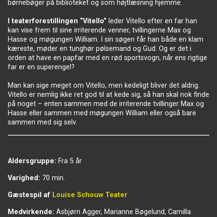
børnebøger på biblioteket og som højtlæsning hjemme.
I teaterforestillingen “Vitello”
leder Vitello efter en far han
kan vise frem til sine irriterende venner, tvillingerne Max og
Hasse og møgungen William. I sin søgen får han både en klam
kæreste, møder en tunghør pølsemand og Gud. Og er det i
orden at have en papfar med en rød sportsvogn, når ens rigtige
far er en superengel?
Man kan sige meget om Vitello, men kedeligt bliver det aldrig.
Vitello er nemlig ikke ret god til at kede sig, så han skal nok finde
på noget – enten sammen med de irriterende tvillinger Max og
Hasse eller sammen med møgungen William eller også bare
sammen med sig selv.
Aldersgruppe:
Fra 5 år
Varighed:
70 min.
Gæstespil af
Louise Schouw Teater
Medvirkende:
Asbjørn Agger, Marianne Bøgelund, Camilla