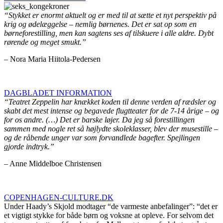
“Stykket er enormt aktuelt og er med til at sætte et nyt perspektiv på
krig og ødelæggelse – nemlig børnenes. Det er sat op som en
børneforestilling, men kan sagtens ses af tilskuere i alle aldre. Dybt
rørende og meget smukt.”
– Nora Maria Hiitola-Pedersen
DAGBLADET INFORMATION
“Teatret Zeppelin har knækket koden til denne verden af rædsler og
skabt det mest intense og begavede flugtteater for de 7-14 årige – og
for os andre. (…) Det er barske løjer. Da jeg så forestillingen
sammen med nogle ret så højlydte skoleklasser, blev der musestille –
og de råbende unger var som forvandlede bagefter. Spejlingen
gjorde indtryk.”
– Anne Middelboe Christensen
COPENHAGEN-CULTURE.DK
Under Haady’s Skjold modtager “de varmeste anbefalinger”: “det er
et vigtigt stykke for både børn og voksne at opleve. For selvom det