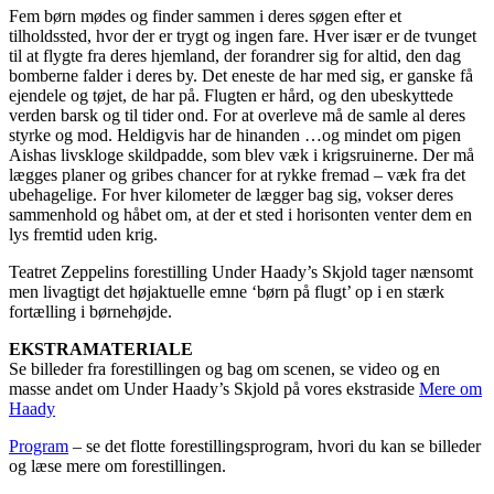
Fem børn mødes og finder sammen i deres søgen efter et
tilholdssted, hvor der er trygt og ingen fare. Hver især er de tvunget
til at flygte fra deres hjemland, der forandrer sig for altid, den dag
bomberne falder i deres by. Det eneste de har med sig, er ganske få
ejendele og tøjet, de har på. Flugten er hård, og den ubeskyttede
verden barsk og til tider ond. For at overleve må de samle al deres
styrke og mod. Heldigvis har de hinanden …og mindet om pigen
Aishas livskloge skildpadde, som blev væk i krigsruinerne. Der må
lægges planer og gribes chancer for at rykke fremad – væk fra det
ubehagelige. For hver kilometer de lægger bag sig, vokser deres
sammenhold og håbet om, at der et sted i horisonten venter dem en
lys fremtid uden krig.
Teatret Zeppelins forestilling Under Haady’s Skjold tager nænsomt
men livagtigt det højaktuelle emne ‘børn på flugt’ op i en stærk
fortælling i børnehøjde.
EKSTRAMATERIALE
Se billeder fra forestillingen og bag om scenen, se video og en
masse andet om Under Haady’s Skjold på vores ekstraside
Mere om
Haady
Program
– se det flotte forestillingsprogram, hvori du kan se billeder
og læse mere om forestillingen.