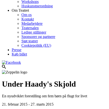
Workshops
Huskunstnerordning
Om Teatret
Om os
Kontakt
Medarbejdere
Teatersalen
Ledige stillinger
Sponsorer og partnere
Støt teatret
Cookiepolitik (EU)
Presse
Køb billet
Under Haady's Skjold
En nyudviklet forestilling om fem børn på flugt for livet
21. februar 2015 - 27. marts 2015