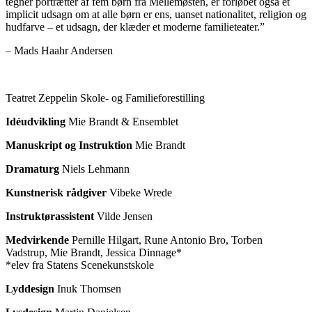
tegner portrætter af fem børn fra Mellemøsten, er forløbet også et
implicit udsagn om at alle børn er ens, uanset nationalitet, religion og
hudfarve – et udsagn, der klæder et moderne familieteater.”
– Mads Haahr Andersen
Teatret Zeppelin Skole- og Familieforestilling
Idéudvikling
Mie Brandt
& Ensemblet
Manuskript og Instruktion
Mie Brandt
Dramaturg
Niels Lehmann
Kunstnerisk rådgiver
Vibeke Wrede
Instruktørassistent
Vilde Jensen
Medvirkende
Pernille Hilgart, Rune Antonio Bro, Torben
Vadstrup, Mie Brandt, Jessica Dinnage*
*elev fra Statens Scenekunstskole
Lyddesign
Inuk Thomsen