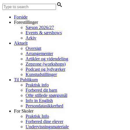
Forside
Forestillinger
Sæson 2026/27
Events & særshows
Arkiv
Aktuelt
Oversigt
Arrangementer
Artikler og videndeling
Zepzone (workshops)
Podcast og lydværker
Kunstudstillinger
Til Publikum
Praktisk info
Forbered dit barn
Ofte stillede spørgsmål
Info in English
Persondatasikkerhed
For Skoler
Praktisk Info
Forbered dine elever
Undervisningsmateriale