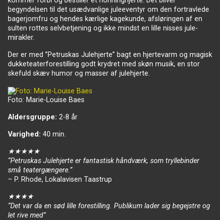
kommer forbi og bestiller et honninghjerte. Det bliver
begyndelsen til det usædvanlige juleeventyr om den fortravlede
bagerjomfru og hendes kærlige kagekunde, afsløringen af en
sulten rottes selvbetjening og ikke mindst en lille nisses jule-
mirakler.
Der er med ”Petruskas Julehjerte” bagt en hjertevarm og magisk
dukketeaterforestilling godt krydret med skøn musik, en stor
skefuld skæv humor og masser af julehjerte.
Foto: Marie-Louise Baes
Aldersgruppe:
2-8 år
Varighed:
40 min.
★★★★★
“Petruskas Julehjerte er fantastisk håndværk, som tryllebinder
små teatergængere.”
– P. Rhode, Lokalavisen Taastrup
★★★★
“Det var da en sød lille forestilling. Publikum lader sig begejstre og
let rive med”