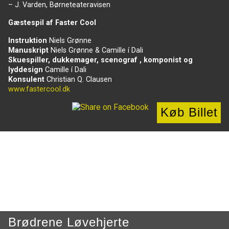
– J. Varden, Børneteateravisen
Gæstespil af Faster Cool
Instruktion
Niels Grønne
Manuskript
Niels Grønne & Camille í Dali
Skuespiller, dukkemager, scenograf , komponist og
lyddesign
Camille í Dali
Konsulent
Christian Q. Clausen
www.fastercool.dk
Køb Billet
Brødrene Løvehjerte