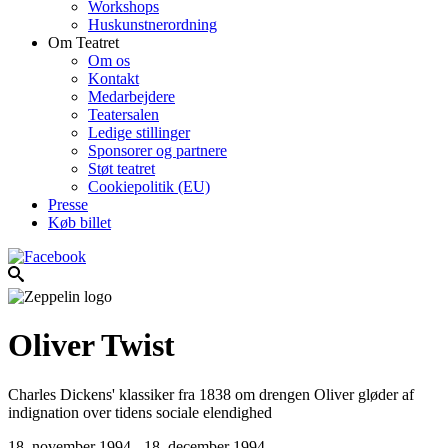
Workshops
Huskunstnerordning
Om Teatret
Om os
Kontakt
Medarbejdere
Teatersalen
Ledige stillinger
Sponsorer og partnere
Støt teatret
Cookiepolitik (EU)
Presse
Køb billet
Oliver Twist
Charles Dickens' klassiker fra 1838 om drengen Oliver gløder af
indignation over tidens sociale elendighed
18. november 1994 - 18. december 1994