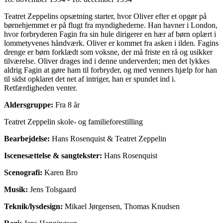
Teatret Zeppelins opsætning starter, hvor Oliver efter et opgør på
børnehjemmet er på flugt fra myndighederne. Han havner i London,
hvor forbryderen Fagin fra sin hule dirigerer en hær af børn oplært i
lommetyvenes håndværk. Oliver er kommet fra asken i ilden. Fagins
drenge er børn forklædt som voksne, der må friste en rå og usikker
tilværelse. Oliver drages ind i denne underverden; men det lykkes
aldrig Fagin at gøre ham til forbryder, og med venners hjælp for han
til sidst opklaret det net af intriger, han er spundet ind i.
Retfærdigheden venter.
Aldersgruppe:
Fra 8 år
Teatret Zeppelin skole- og familieforestilling
Bearbejdelse:
Hans Rosenquist & Teatret Zeppelin
Iscenesættelse & sangtekster:
Hans Rosenquist
Scenografi:
Karen Bro
Musik:
Jens Tolsgaard
Teknik/lysdesign:
Mikael Jørgensen, Thomas Knudsen