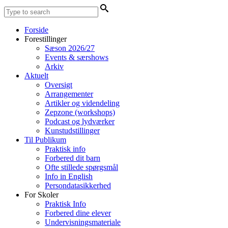
Forside
Forestillinger
Sæson 2026/27
Events & særshows
Arkiv
Aktuelt
Oversigt
Arrangementer
Artikler og videndeling
Zepzone (workshops)
Podcast og lydværker
Kunstudstillinger
Til Publikum
Praktisk info
Forbered dit barn
Ofte stillede spørgsmål
Info in English
Persondatasikkerhed
For Skoler
Praktisk Info
Forbered dine elever
Undervisningsmateriale