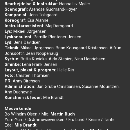
Bearbejdelse & Instruktør:
Hanna Liv Møller
Scenografi:
Arendse Gudmand-Høyer
Komponist:
Jens Tolsgaard
Koreograf:
Esa Alanne
Instruktørassistent:
Maj Damgaard
Lys:
Mikael Jørgensen
Lyskonsulent:
Pernille Plantener Jensen
Lyd:
Jens Davidsen
Teknik:
Mikael Jørgensen, Brian Kousgaard Kristensen, Alfrun
Jonsdottir, Jean Noppenaug
Systue:
Britta Kunicka, Ajda Stepien, Nina Henrichsen
Sminke:
Lena Frank Jensen
Layout, plakat & program:
Helle Riis
Foto:
Carsten Thomsen
PR:
Anny Dirchsen
Administration:
Jan Grube Christiansen, Susanne Mouritzen,
Ann Ducheyne
Kunstnerisk leder:
Mie Brandt
Medvirkende:
Bo Wilhelm Olsen / Mio:
Martin Buch
Yum-Yum / Drømmevæversken / Fru Lund / Kesse / Tante
Edel:
Mie Brandt