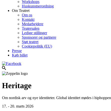
Workshops
Huskunstnerordning
Om Teatret
Om os
Kontakt
Medarbejdere
Teatersalen
Ledige stillinger
Sponsorer og partnere
Støt teatret
Cookiepolitik (EU)
Presse
Køb billet
Heritage
Om nordisk arv og nye identiteter. Global identitet mødes i hiphoppen
17. - 20. marts 2026