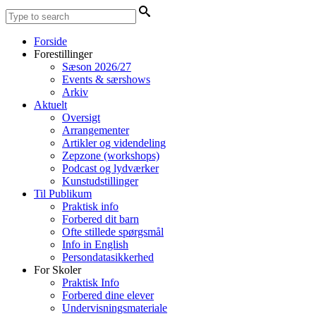
Forside
Forestillinger
Sæson 2026/27
Events & særshows
Arkiv
Aktuelt
Oversigt
Arrangementer
Artikler og videndeling
Zepzone (workshops)
Podcast og lydværker
Kunstudstillinger
Til Publikum
Praktisk info
Forbered dit barn
Ofte stillede spørgsmål
Info in English
Persondatasikkerhed
For Skoler
Praktisk Info
Forbered dine elever
Undervisningsmateriale