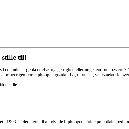
tille til!
s i en anden – genkendelse, nysgerrighed eller noget endnu ubestemt? Gl
tage bringer gennem hiphoppen grønlandsk, ukrainsk, venezuelansk, sv
dde stille!
993 — dedikeret til at udvikle hiphoppens fulde potentiale med bre